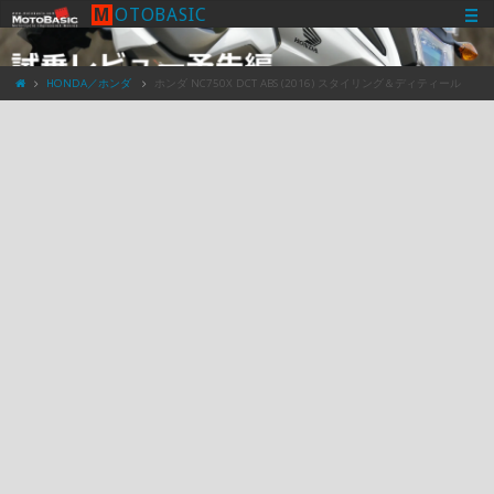
M
O
T
O
B
A
S
I
C
HONDA／ホンダ
ホンダ NC750X DCT ABS (2016) スタイリング＆ディティール