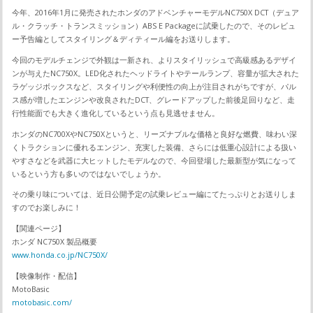
今年、2016年1月に発売されたホンダのアドベンチャーモデルNC750X DCT（デュア
ル・クラッチ・トランスミッション）ABS E Packageに試乗したので、そのレビュ
ー予告編としてスタイリング＆ディティール編をお送りします。
今回のモデルチェンジで外観は一新され、よりスタイリッシュで高級感あるデザイ
ンが与えたNC750X。LED化されたヘッドライトやテールランプ、容量が拡大された
ラゲッジボックスなど、スタイリングや利便性の向上が注目されがちですが、パル
ス感が増したエンジンや改良されたDCT、グレードアップした前後足回りなど、走
行性能面でも大きく進化しているという点も見逃せません。
ホンダのNC700XやNC750Xというと、リーズナブルな価格と良好な燃費、味わい深
くトラクションに優れるエンジン、充実した装備、さらには低重心設計による扱い
やすさなどを武器に大ヒットしたモデルなので、今回登場した最新型が気になって
いるという方も多いのではないでしょうか。
その乗り味については、近日公開予定の試乗レビュー編にてたっぷりとお送りしま
すのでお楽しみに！
【関連ページ】
ホンダ NC750X 製品概要
www.honda.co.jp/NC750X/
【映像制作・配信】
MotoBasic
motobasic.com/