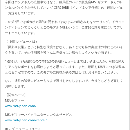
今回はホンダさんの広報車ではなく、練馬区のバイク販売店MSLゼファーさんのレ
ンタルバイクをお借りしてホンダ CBR250RR（インドネシア仕様）の 1週間レビュ
ーお送りしています。
この第5回ではポカポカ陽気に誘われておなじみの道志みちをツーリング。ドライコ
ンディションでじっくりとこのモデルを味わいつつ、全体的な乗り味についてフリ
ートークしています。
（1週間レビューとは）
「撮影＆試乗」という特別な環境ではなく、あくまでも私の実生活の中にこのバイ
クを置いて、その使用感を皆さんに赤裸々にご報告しようという企画です。
1週間という短期間なので専門誌の長期レビューとまではいきませんが、可能な限り
リアルなレポートをお届けしようと思っています。また、動画も1車種につき複数本
となる予定ですので、このモデルに興味がある方はしばしお付き合いください。
なお、通常の試乗レビューも今まで通りお送りしますので、今後ともどうぞ宜しく
お願いします。
【関連ページ】
MSLゼファー
www.msl-japan.com/
MSLゼファーバイクモニターレンタルサービス
www.msl-japan.com/rental/
ホンダ ニュースリリース