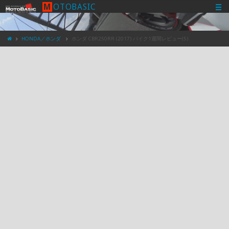
M
O
T
O
B
A
S
I
C
HONDA／ホンダ
ホンダ CBR250RR (2017) バイク1週間レビュー(5)