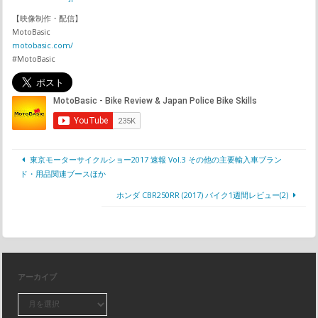
【映像制作・配信】
MotoBasic
motobasic.com/
#MotoBasic
東京モーターサイクルショー2017 速報 Vol.3 その他の主要輸入車ブラン
ド・用品関連ブースほか
ホンダ CBR250RR (2017) バイク1週間レビュー(2)
アーカイブ