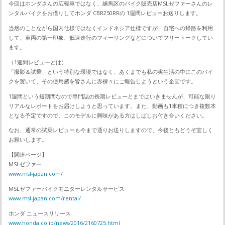
今回はホンダさんの広報車ではなく、練馬区のバイク販売店MSLゼファーさんのレ
ンタルバイクをお借りしてホンダ CBR250RRの 1週間レビューお送りします。
当然のことながら国内仕様ではなくインドネシア仕様ですが、自宅への帰路を利用
して、車両の第一印象、低速走行のフィーリングなどについてフリートークしてい
ます。
（1週間レビューとは）
「撮影＆試乗」という特別な環境ではなく、あくまでも私の実生活の中にこのバイ
クを置いて、その使用感を皆さんに赤裸々にご報告しようという企画です。
1週間という短期間なので専門誌の長期レビューとまではいきませんが、可能な限り
リアルなレポートをお届けしようと思っています。また、動画も1車種につき複数本
となる予定ですので、このモデルに興味がある方はしばしお付き合いください。
なお、通常の試乗レビューも今まで通りお送りしますので、今後ともどうぞ宜しく
お願いします。
【関連ページ】
MSLゼファー
www.msl-japan.com/
MSLゼファーバイクモニターレンタルサービス
www.msl-japan.com/rental/
ホンダ ニュースリリース
www.honda.co.jp/news/2016/2160725.html