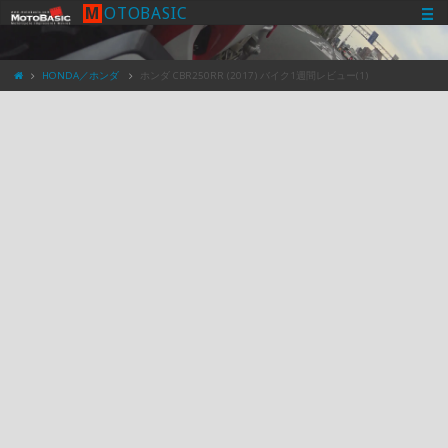
M
O
T
O
B
A
S
I
C
HONDA／ホンダ
ホンダ CBR250RR (2017) バイク1週間レビュー(1)