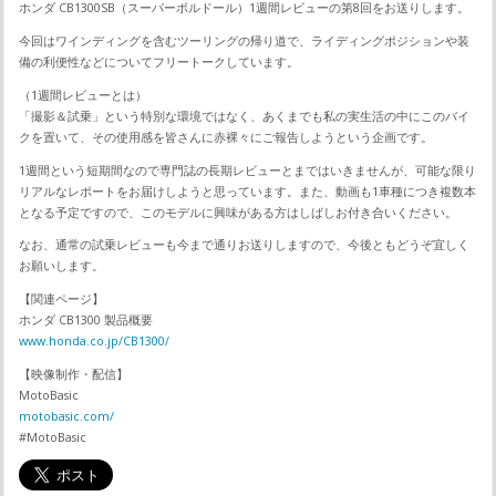
ホンダ CB1300SB（スーパーボルドール）1週間レビューの第8回をお送りします。
今回はワインディングを含むツーリングの帰り道で、ライディングポジションや装
備の利便性などについてフリートークしています。
（1週間レビューとは）
「撮影＆試乗」という特別な環境ではなく、あくまでも私の実生活の中にこのバイ
クを置いて、その使用感を皆さんに赤裸々にご報告しようという企画です。
1週間という短期間なので専門誌の長期レビューとまではいきませんが、可能な限り
リアルなレポートをお届けしようと思っています。また、動画も1車種につき複数本
となる予定ですので、このモデルに興味がある方はしばしお付き合いください。
なお、通常の試乗レビューも今まで通りお送りしますので、今後ともどうぞ宜しく
お願いします。
【関連ページ】
ホンダ CB1300 製品概要
www.honda.co.jp/CB1300/
【映像制作・配信】
MotoBasic
motobasic.com/
#MotoBasic