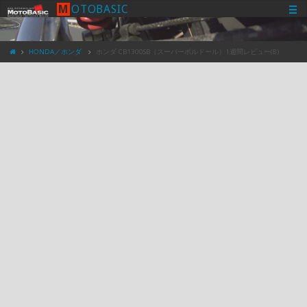
M
O
T
O
B
A
S
I
C
HONDA／ホンダ
ホンダ CB1300SB（スーパーボルドール）1週間レビュー(8)