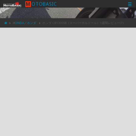
M
O
T
O
B
A
S
I
C
HONDA／ホンダ
ホンダ CB1300SB（スーパーボルドール）1週間レビュー(7)