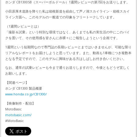
ホンダ CB1300SB（スーパーボルドール）1週間レビューの第7回をお送りします。
小田原厚木道路を降りた私は箱根新道を経由して芦ノ湖スカイライン・箱根スカイ
ライン方面へ。このモデルの一般道での印象をフリートークしています。
（1週間レビューとは）
「撮影＆試乗」という特別な環境ではなく、あくまでも私の実生活の中にこのバイ
クを置いて、その使用感を皆さんに赤裸々にご報告しようという企画です。
1週間という短期間なので専門誌の長期レビューとまではいきませんが、可能な限り
リアルなレポートをお届けしようと思っています。また、動画も1車種につき複数本
となる予定ですので、このモデルに興味がある方はしばしお付き合いください。
なお、通常の試乗レビューも今まで通りお送りしますので、今後ともどうぞ宜しく
お願いします。
【関連ページ】
ホンダ CB1300 製品概要
www.honda.co.jp/CB1300/
【映像制作・配信】
MotoBasic
motobasic.com/
#MotoBasic