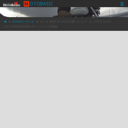
M
O
T
O
B
A
S
I
C
HONDA／ホンダ
ホンダ 新型CB1100EX試乗レビュー・ホンダCB1100EX
CB1100RS発表試乗会ダイジェスト試乗編