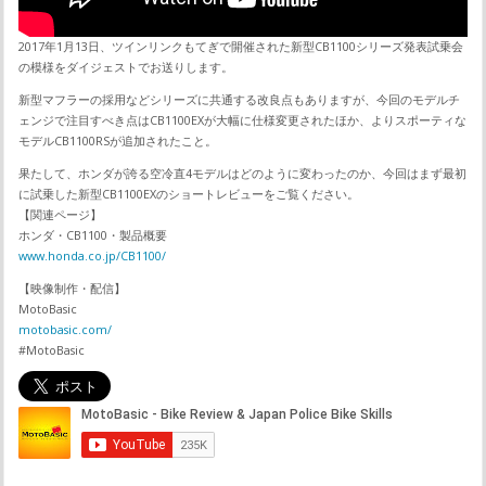
2017年1月13日、ツインリンクもてぎで開催された新型CB1100シリーズ発表試乗会
の模様をダイジェストでお送りします。
新型マフラーの採用などシリーズに共通する改良点もありますが、今回のモデルチ
ェンジで注目すべき点はCB1100EXが大幅に仕様変更されたほか、よりスポーティな
モデルCB1100RSが追加されたこと。
果たして、ホンダが誇る空冷直4モデルはどのように変わったのか、今回はまず最初
に試乗した新型CB1100EXのショートレビューをご覧ください。
【関連ページ】
ホンダ・CB1100・製品概要
www.honda.co.jp/CB1100/
【映像制作・配信】
MotoBasic
motobasic.com/
#MotoBasic