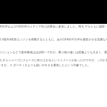
CBR650FおよびCB650Fのメディア向け試乗会に参加しました。両モ デルとも
DOHC4直列4気筒エンジンを搭載するとともに、あのCB400 FOURを連想させ
ポジションなどで基本構成はほぼ同一ですが、乗り味の違いは想像よりも大きく、選
とひたすらシャープにスムーズに吹け上がるというイメージがあったのですが、この2
すが、ス ポーティさよりも扱いやすさを重視したという印象でした。