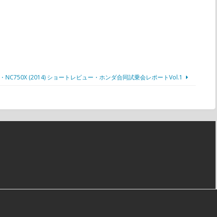
・NC750X (2014) ショートレビュー・ホンダ合同試乗会レポートVol.1