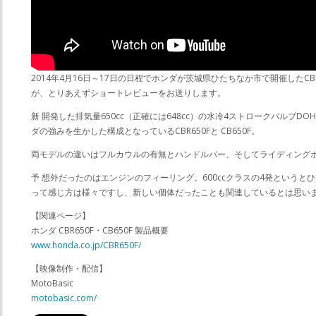
2014年4月16日～17日の日程でホンダが茨城県ひたちなか市で開催した
が、とりあえずショートレビューをお送りします。
新 開発した排気量650cc（正確には648cc）の水冷4ストロークバルブ
ダの強みを生かした構成となっているCBR650Fと CB650F。
両モデルの違いはフルカウルの有無とハンドルバー、そしてライディング
予 想外だったのはエンジンのフィーリング。600ccクラスの4発という
って感じ方は様々ですし、新しい個体だったことも関連しているとは思いま
【関連ページ】
ホンダ CBR650F・CB650F 製品概要
www.honda.co.jp/CBR650F/
【映像制作・配信】
MotoBasic
motobasic.com/