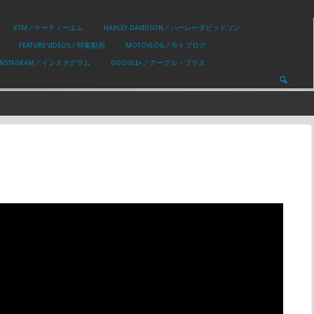
KTM／ケーティーエム
HARLEY-DAVIDSON／ハーレーダビッドソン
FEATURE VIDEOS／特集動画
MOTOVLOG／モトブログ
INSTAGRAM／インスタグラム
GOOGLE+／グーグル・プラス