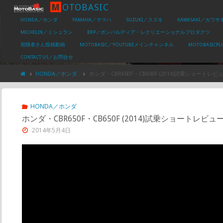
M
O
T
O
B
A
S
I
C
HONDA／ホンダ
YAMAHA／ヤマハ
SUZUKI／スズキ
KAWASAKI／カワサ
MICHELIN／ミシュラン
BRP／ボンバルディア・レクリエーショナルプロダクツ
視聴者さん投稿動画
MOTOBASIC／YOUTUBEメインチャンネル
MOTOBASIC
CONTACT US／お問合せ
HONDA／ホンダ
ホンダ・CBR650F・CB650F (2014)試乗ショートレビ
HONDA／ホンダ
ホンダ・CBR650F・CB650F (2014)試乗ショートレビュ
2014年5月4日