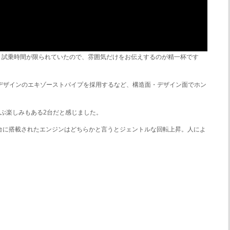
に撮影・試乗時間が限られていたので、雰囲気だけをお伝えするのが精一杯です
る流麗なデザインのエキゾーストパイプを採用するなど、構造面・デザイン面でホン
ぶ楽しみもある2台だと感じました。
 台に搭載されたエンジンはどちらかと言うとジェントルな回転上昇。人によ