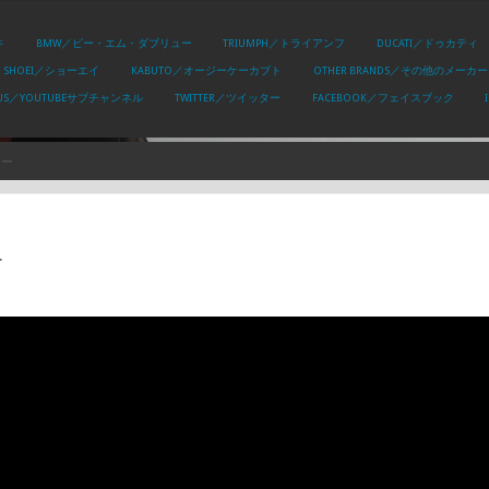
キ
BMW／ビー・エム・ダブリュー
TRIUMPH／トライアンフ
DUCATI／ドゥカティ
SHOEI／ショーエイ
KABUTO／オージーケーカブト
OTHER BRANDS／その他のメーカー
PLUS／YOUTUBEサブチャンネル
TWITTER／ツイッター
FACEBOOK／フェイスブック
ュー
ー