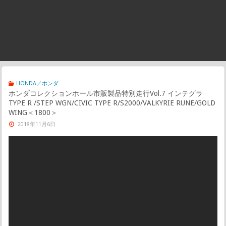
HONDA／ホンダ
ホンダコレクションホール市販製品特別走行Vol.7 インテグラ
TYPE R /STEP WGN/CIVIC TYPE R/S2000/VALKYRIE RUNE/GOLD
WING＜1800＞
2018年11月6日