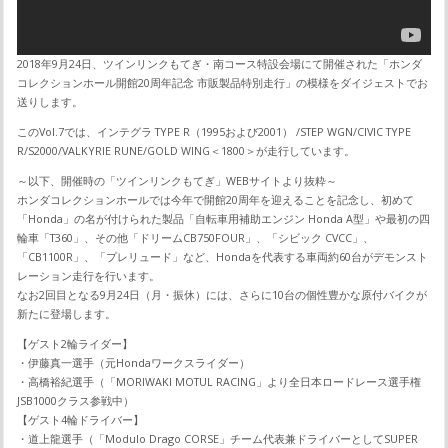
2018年9月24日、ツインリンクもてぎ・南コース特設会場にて開催された「ホンダ
コレクションホール開館20周年記念 市販製品特別走行」の模様をダイジェストでお
送りします。
このVol.7では、インテグラ TYPE R（1995および2001） /STEP WGN/CIVIC TYPE
R/S2000/VALKYRIE RUNE/GOLD WING＜1800＞が走行しています。
～以下、開催時の「ツインリンクもてぎ」WEBサイトより抜粋～
ホンダコレクションホールでは今年で開館20周年を迎えることを記念し、初めて
「Honda」の名が付けられた製品「自転車用補助エンジン Honda A型」や最初の四
輪車「T360」、その他「ドリームCB750FOUR」、「シビック CVCC」、
「CB1100R」、「プレリュード」など、Hondaを代表する車両約60台がデモンスト
レーション走行を行います。
なお2回目となる9月24日（月・振休）には、さらに10台の個性豊かな原付バイクが
新たに登場します。
【ゲスト2輪ライダー】
・伊藤真一選手（元Hondaワークスライダー）
・高橋裕紀選手（「MORIWAKI MOTUL RACING」より全日本ロードレース選手権
JSB1000クラス参戦中）
【ゲスト4輪ドライバー】
・道上龍選手（「Modulo Drago CORSE」チーム代表兼ドライバーとしてSUPER