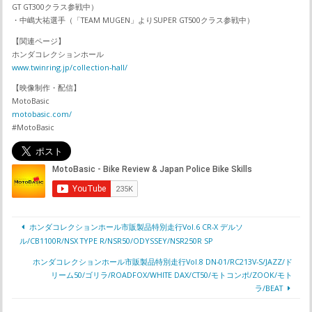
GT GT300クラス参戦中）
・中嶋大祐選手（「TEAM MUGEN」よりSUPER GT500クラス参戦中）
【関連ページ】
ホンダコレクションホール
www.twinring.jp/collection-hall/
【映像制作・配信】
MotoBasic
motobasic.com/
#MotoBasic
ホンダコレクションホール市販製品特別走行Vol.6 CR-X デルソ
ル/CB1100R/NSX TYPE R/NSR50/ODYSSEY/NSR250R SP
ホンダコレクションホール市販製品特別走行Vol.8 DN-01/RC213V-S/JAZZ/ド
リーム50/ゴリラ/ROADFOX/WHITE DAX/CT50/モトコンポ/ZOOK/モト
ラ/BEAT