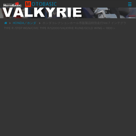
M
O
T
O
B
A
S
I
C
HONDA／ホンダ
ホンダコレクションホール市販製品特別走行Vol.7 インテグラ
TYPE R /STEP WGN/CIVIC TYPE R/S2000/VALKYRIE RUNE/GOLD WING＜1800＞