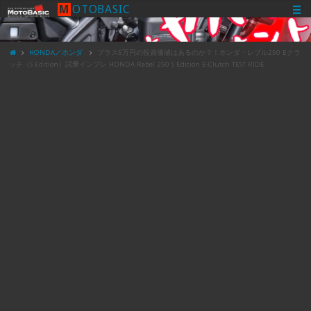
M
O
T
O
B
A
S
I
C
HONDA／ホンダ
プラス5万円の投資価値はあるのか？！ホンダ・レブル250 Eクラ
ッチ（S Edition）試乗インプレ HONDA Rebel 250 S Edition E-Clutch TEST RIDE