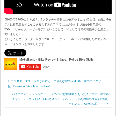
CB650/CBR650に引き続き、Eクラッチを搭載したモデルはこれで3台目。前述の2モ
デルは排気量もそこそこあるミドルクラスでしたが今回は比較的小排気量の
250cc、しかもクルーザーモデルということで、私としてはその相性を少し懸念し
ていました･･･
ということで、ホンダ・レブル250 Eクラッチ（S Edition）に試乗したのでそのシ
ョートインプレをお送りします。
カワサキ・エストレヤが私にとって最高な理由～VLOG「俺のバイクど
も」Kawasaki Estrella is the best
バイク用メッシュジャケット／パンツには性能差があった！デグナーのフル
メッシュジャケット[21SJ-10]とメッシュパンツ[DP-33A]の通気性能を計測し
たらとんでもない結果に･･･