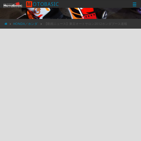
M
O
T
O
B
A
S
I
C
HONDA／ホンダ
【動画ニュース】東京オートサロン2012ホンダブース速報