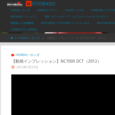
M
O
T
O
B
A
S
I
C
HONDA／ホンダ
YAMAHA／ヤマハ
SUZUKI／スズキ
KAWASAKI／カワサ
MICHELIN／ミシュラン
BRP／ボンバルディア・レクリエーショナルプロダクツ
視聴者さん投稿動画
MOTOBASIC／YOUTUBEメインチャンネル
MOTOBASIC
CONTACT US／お問合せ
HONDA／ホンダ
【動画インプレッション】NC700X DCT（2012）
HONDA／ホンダ
【動画インプレッション】NC700X DCT（2012）
2012年7月27日