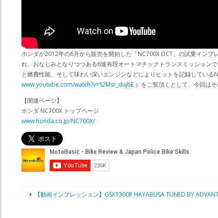
ホンダが2012年の6月から販売を開始した「NC700X DCT」の試乗インプレッ
れ、おなじみとなりつつある6速有段オートマチックトランスミッションです
と燃費性能、そして味わい深いエンジンなどによりヒットを記録しているNC
www.youtube.com/watch?v=S2Msr_dujbE
）をご覧頂くとして、今回はそ
【関連ページ】
ホンダ NC700X トップページ
www.honda.co.jp/NC700X/
【動画インプレッション】GSX1300R HAYABUSA TUNED BY ADVANT