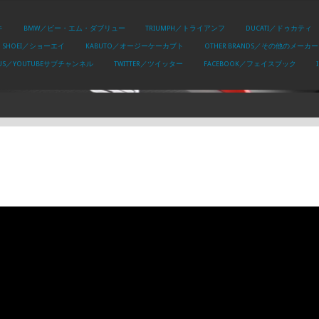
キ
BMW／ビー・エム・ダブリュー
TRIUMPH／トライアンフ
DUCATI／ドゥカティ
SHOEI／ショーエイ
KABUTO／オージーケーカブト
OTHER BRANDS／その他のメーカー
PLUS／YOUTUBEサブチャンネル
TWITTER／ツイッター
FACEBOOK／フェイスブック