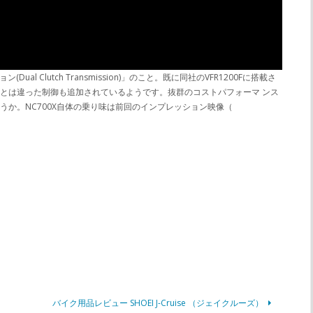
lutch Transmission)」のこと。既に同社のVFR1200Fに搭載さ
FRとは違った制御も追加されているようです。抜群のコストパフォーマ ンス
うか。NC700X自体の乗り味は前回のインプレッション映像（
バイク用品レビュー SHOEI J-Cruise （ジェイクルーズ）