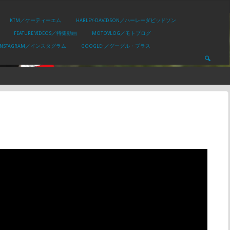
KTM／ケーティーエム
HARLEY-DAVIDSON／ハーレーダビッドソン
FEATURE VIDEOS／特集動画
MOTOVLOG／モトブログ
INSTAGRAM／インスタグラム
GOOGLE+／グーグル・プラス