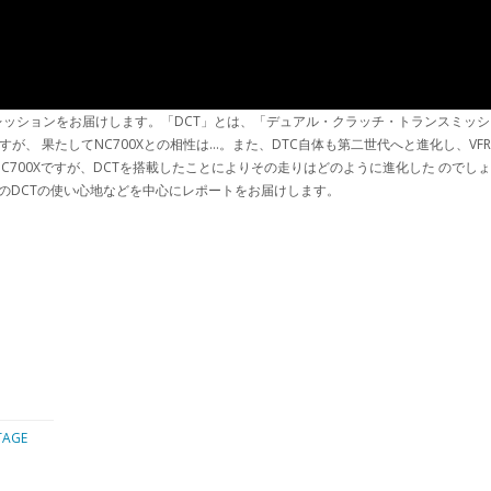
ションをお届けします。「DCT」とは、「デュアル・クラッチ・トランスミッション(Dual C
が、 果たしてNC700Xとの相性は…。また、DTC自体も第二世代へと進化し、V
700Xですが、DCTを搭載したことによりその走りはどのように進化した のでしょ
のDCTの使い心地などを中心にレポートをお届けします。
AGE