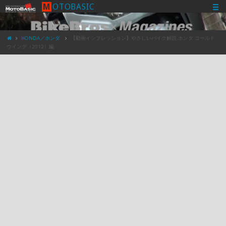
M
O
T
O
B
A
S
I
C
HONDA／ホンダ
【動画インプレッション】やさしいバイク解説 ホンダ ゴールド
ウイング（2012）編