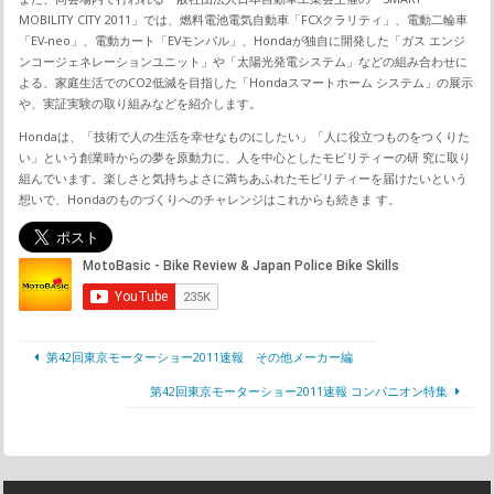
MOBILITY CITY 2011」では、燃料電池電気自動車「FCXクラリティ」、電動二輪車
「EV-neo」、電動カート「EVモンパル」、Hondaが独自に開発した「ガス エンジ
ンコージェネレーションユニット」や「太陽光発電システム」などの組み合わせに
よる、家庭生活でのCO2低減を目指した「Hondaスマートホーム システム」の展示
や、実証実験の取り組みなどを紹介します。
Hondaは、「技術で人の生活を幸せなものにしたい」「人に役立つものをつくりた
い」という創業時からの夢を原動力に、人を中心としたモビリティーの研 究に取り
組んでいます。楽しさと気持ちよさに満ちあふれたモビリティーを届けたいという
想いで、Hondaのものづくりへのチャレンジはこれからも続きま す。
第42回東京モーターショー2011速報 その他メーカー編
第42回東京モーターショー2011速報 コンパニオン特集