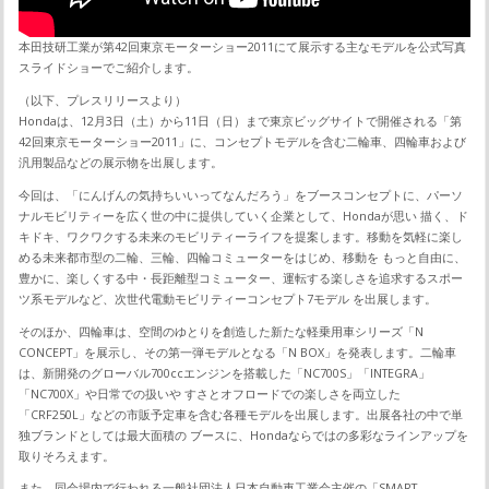
本田技研工業が第42回東京モーターショー2011にて展示する主なモデルを公式写真
スライドショーでご紹介します。
（以下、プレスリリースより）
Hondaは、12月3日（土）から11日（日）まで東京ビッグサイトで開催される「第
42回東京モーターショー2011」に、コンセプトモデルを含む二輪車、四輪車および
汎用製品などの展示物を出展します。
今回は、「にんげんの気持ちいいってなんだろう」をブースコンセプトに、パーソ
ナルモビリティーを広く世の中に提供していく企業として、Hondaが思い 描く、ド
キドキ、ワクワクする未来のモビリティーライフを提案します。移動を気軽に楽し
める未来都市型の二輪、三輪、四輪コミューターをはじめ、移動を もっと自由に、
豊かに、楽しくする中・長距離型コミューター、運転する楽しさを追求するスポー
ツ系モデルなど、次世代電動モビリティーコンセプト7モデル を出展します。
そのほか、四輪車は、空間のゆとりを創造した新たな軽乗用車シリーズ「N
CONCEPT」を展示し、その第一弾モデルとなる「N BOX」を発表します。二輪車
は、新開発のグローバル700ccエンジンを搭載した「NC700S」「INTEGRA」
「NC700X」や日常での扱いや すさとオフロードでの楽しさを両立した
「CRF250L」などの市販予定車を含む各種モデルを出展します。出展各社の中で単
独ブランドとしては最大面積の ブースに、Hondaならではの多彩なラインアップを
取りそろえます。
また、同会場内で行われる一般社団法人日本自動車工業会主催の「SMART