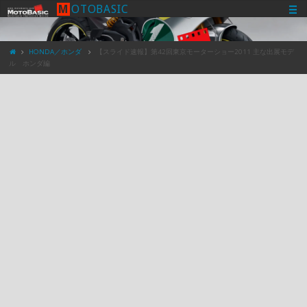
M
O
T
O
B
A
S
I
C
HONDA／ホンダ
【スライド速報】第42回東京モーターショー2011 主な出展モデ
ル ホンダ編