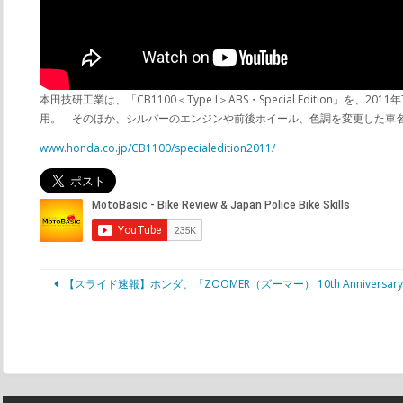
本田技研工業は、「CB1100＜Type I＞ABS・Special Editio
用。 そのほか、シルバーのエンジンや前後ホイール、色調を変更した車名エン
www.honda.co.jp/CB1100/specialedition2011/
【スライド速報】ホンダ、「ZOOMER（ズーマー） 10th Annivers