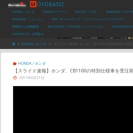
M
O
T
O
B
A
S
I
C
HONDA／ホンダ
YAMAHA／ヤマハ
SUZUKI／スズキ
KAWASAKI／カワサ
MICHELIN／ミシュラン
BRP／ボンバルディア・レクリエーショナルプロダクツ
視聴者さん投稿動画
MOTOBASIC／YOUTUBEメインチャンネル
MOTOBASIC
CONTACT US／お問合せ
HONDA／ホンダ
【スライド速報】ホンダ、CB1100の特別仕様車を受
HONDA／ホンダ
【スライド速報】ホンダ、CB1100の特別仕様車を受注
2011年6月21日