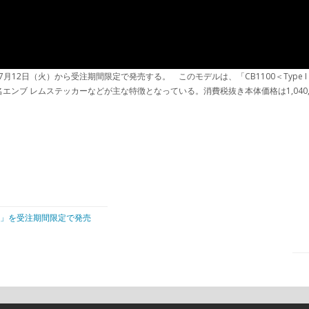
n」を、2011年7月12日（火）から受注期間限定で発売する。 このモデルは、「CB1100
ブ レムステッカーなどが主な特徴となっている。消費税抜き本体価格は1,040,00
ary」を受注期間限定で発売