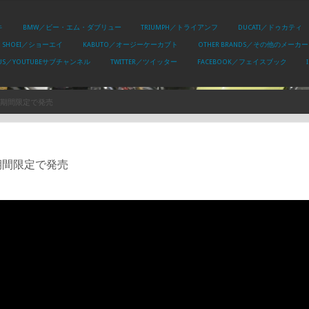
キ
BMW／ビー・エム・ダブリュー
TRIUMPH／トライアンフ
DUCATI／ドゥカティ
SHOEI／ショーエイ
KABUTO／オージーケーカブト
OTHER BRANDS／その他のメーカー
PLUS／YOUTUBEサブチャンネル
TWITTER／ツイッター
FACEBOOK／フェイスブック
注期間限定で発売
期間限定で発売