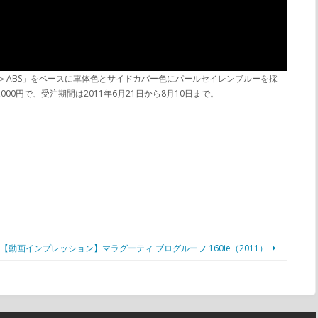
＜Type I＞ABS」をベースに車体色とサイドカバー色にパールセイレンブルーを採
0円で、受注期間は2011年6月21日から8月10日まで。
【動画インプレッション】マラグーティ ブログルーフ 160ie（2011）