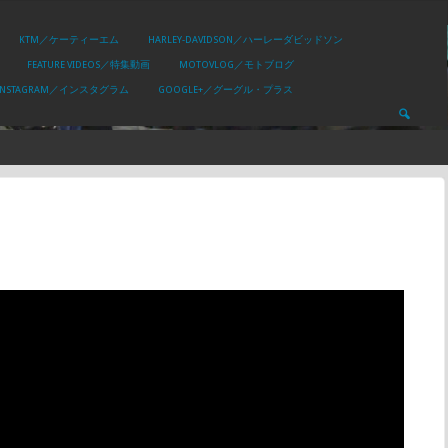
KTM／ケーティーエム
HARLEY-DAVIDSON／ハーレーダビッドソン
FEATURE VIDEOS／特集動画
MOTOVLOG／モトブログ
INSTAGRAM／インスタグラム
GOOGLE+／グーグル・プラス