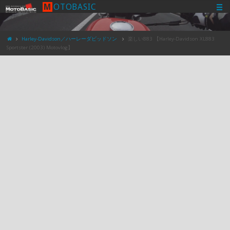
M
O
T
O
B
A
S
I
C
Harley-Davidson／ハーレーダビッドソン
楽しい883 【Harley-Davidson XL883
Sportster (2003) Motovlog】