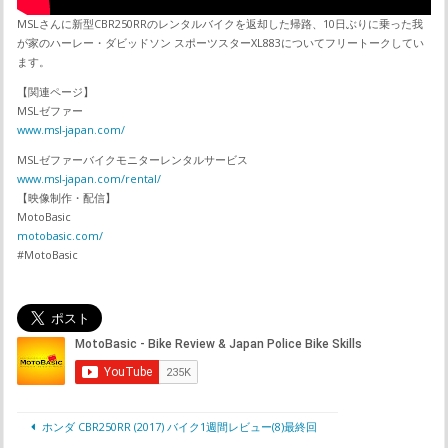
MSLさんに新型CBR250RRのレンタルバイクを返却した帰路、10日ぶりに乗った我
が家のハーレー・ダビッドソン スポーツスターXL883についてフリートークしてい
ます。
【関連ページ】
MSLゼファー
www.msl-japan.com/
MSLゼファーバイクモニターレンタルサービス
www.msl-japan.com/rental/
【映像制作・配信】
MotoBasic
motobasic.com/
#MotoBasic
ホンダ CBR250RR (2017) バイク1週間レビュー(8)最終回