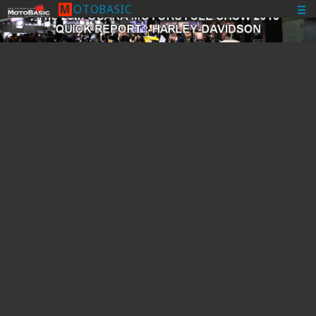
M
O
T
O
B
A
S
I
C