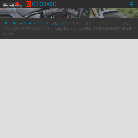
M
O
T
O
B
A
S
I
C
Harley-Davidson／ハーレーダビッドソン
ローライダーS FXRS（ハーレー・ダビッ
ドソン 2024モデル ）試乗インプレ Harley-Davidson Low Rider S FXRS (2024) TEST RIDE IN
JAPAN