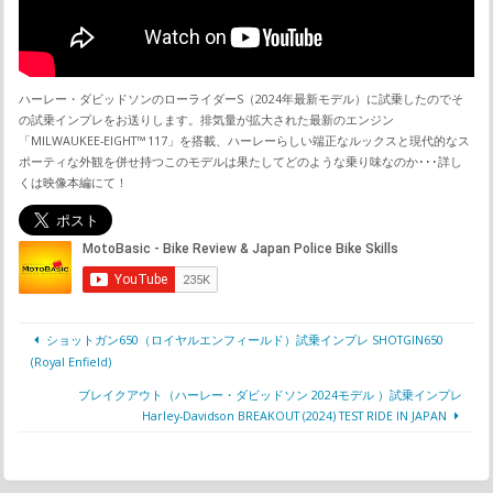
ハーレー・ダビッドソンのローライダーS（2024年最新モデル）に試乗したのでそ
の試乗インプレをお送りします。排気量が拡大された最新のエンジン
「MILWAUKEE-EIGHT™ 117」を搭載、ハーレーらしい端正なルックスと現代的なス
ポーティな外観を併せ持つこのモデルは果たしてどのような乗り味なのか･･･詳し
くは映像本編にて！
ショットガン650（ロイヤルエンフィールド）試乗インプレ SHOTGIN650
(Royal Enfield)
ブレイクアウト（ハーレー・ダビッドソン 2024モデル ）試乗インプレ
Harley-Davidson BREAKOUT (2024) TEST RIDE IN JAPAN