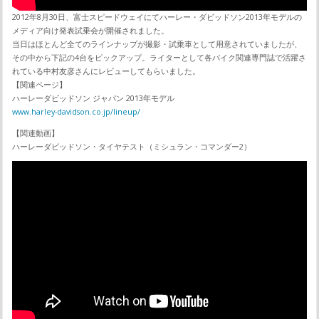
2012年8月30日、富士スピードウェイにてハーレー・ダビッドソン2013年モデルの
メディア向け発表試乗会が開催されました。
当日はほとんど全てのラインナップが撮影・試乗車として用意されていましたが、
その中から下記の4台をピックアップ。ライターとして各バイク関連専門誌で活躍さ
れている中村友彦さんにレビューしてもらいました。
【関連ページ】
ハーレーダビッドソン ジャパン 2013年モデル
www.harley-davidson.co.jp/lineup/
【関連動画】
ハーレーダビッドソン・タイヤテスト（ミシュラン・コマンダー2）