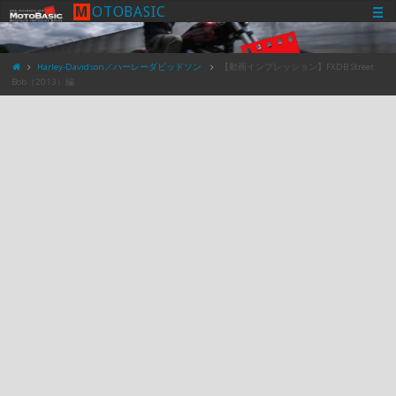
M
O
T
O
B
A
S
I
C
Harley-Davidson／ハーレーダビッドソン
【動画インプレッション】FXDB Street
Bob（2013）編