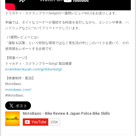
ドゥカティ・スクランブラーSixty2の一週間レビューVol.2をお送りします。
本編では、タイトなコーナーが連続する峠道を走行しながら、エンジンや車体、ハ
ンドリングなどについてフリートークしています。
（1週間レビューとは）
「撮影＆試乗」という特別な環境ではなく実生活の中にこのバイクを置いて、その
使用感をレポートする企画です。
【関連ページ】
ドゥカティ・スクランブラーSixty2 製品概要
scramblerducati.com/jp/bike/sixty2
【映像制作・配信】
MotoBasic
motobasic.com/
#MotoBasic