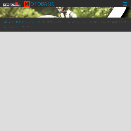
M
O
T
O
B
A
S
I
C
DUCATI／ドゥカティ
スクランブラーSixty2 (ドゥカティ/2018) バイク1週間インプ
レ・レビュー Vol.2