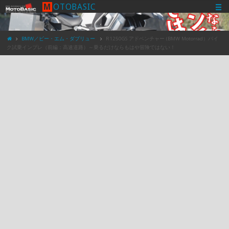
M
O
T
O
B
A
S
I
C
BMW／ビー・エム・ダブリュー
R1250GS アドベンチャー (BMW Motorrad）バイ
ク試乗インプレ（前編：高速道路）～乗るだけならもはや冒険ではない！