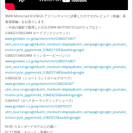
BMW Motorrad R1250GS アドベンチャーに試乗したのでそのレビュー（前編：高
速道路編）をお送りします。
～今回の撮影で着用したGOLDWIN MOTORCYCLEのウェアなど～
GSM22153E(GWM ロードブックジャケット)
www.goldwin.co.jp/ap/item/i/m/GSM22153E/?
utm_source=google&utm_medium=display&utm_campaign=google_youtube_
motorcycle_yyyymmdd_GSM22153E&xadid=google
GSM23154E(GWM ウィンターヘビーパンツ)
www.goldwin.co.jp/ap/item/i/m/GSM23154E/?
utm_source=google&utm_medium=display&utm_campaign=google_youtube_
motorcycle_yyyymmdd_GSM23154E&xadid=google
GSM26253（ショートコントロールグローブ）
www.goldwin.co.jp/ap/item/i/m/GSM26253/?
utm_source=google&utm_medium=display&utm_campaign=google_youtube_
motorcycle_yyyymmdd_GSM26253&xadid=google
GSM1057（Gベクター ライディングシューズ）
www.goldwin.co.jp/ap/item/i/m/GSM1057/?
utm_source=google&utm_medium=display&utm_campaign=google_youtube_
motorcycle_yyyymmdd_GSM1057&xadid=google
00:00 スタンダードモデルとの違い
02:17 外観・スペック・装備など