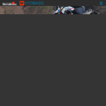
M
O
T
O
B
A
S
I
C