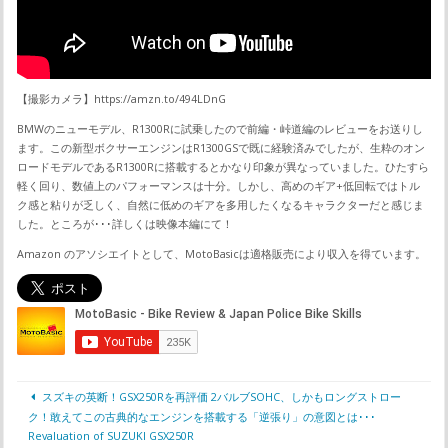
【撮影カメラ】https://amzn.to/494LDnG
BMWのニューモデル、R1300Rに試乗したので前編・峠道編のレビューをお送りし
ます。この新型ボクサーエンジンはR1300GSで既に経験済みでしたが、生粋のオン
ロードモデルであるR1300Rに搭載するとかなり印象が異なっていました。ひたすら
軽く回り、数値上のパフォーマンスは十分。しかし、高めのギア+低回転ではトル
ク感と粘りが乏しく、自然に低めのギアを多用したくなるキャラクターだと感じま
した。ところが･･･詳しくは映像本編にて！
Amazon のアソシエイトとして、MotoBasicは適格販売により収入を得ています。
スズキの英断！GSX250Rを再評価 2バルブSOHC、しかもロングストロー
ク！敢えてこの古典的なエンジンを搭載する「逆張り」の意図とは･･･
Revaluation of SUZUKI GSX250R