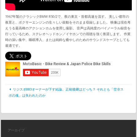
1967年製のクラシックBMW R50/2で、夜の東京・首都高速を流す。 美しい都市の
夜景と、ボクサーエンジンの生々しい鼓動をそのまま収録しました。 映像は現在考
えうる最高峰のアクションカムを使用し撮影。 音声は高純度のバイノーラル録音を
行っているため、ステレオヘッドホン／イヤホンでの視聴を強く推奨します。 作業
時の深い集中、睡眠導入、または純粋な癒やしのためのサウンドスケープとしても
最適です。
リジスポ883オーナーが下す結論。正統後継はどっち？ それとも「空冷ス
ポの魂」は失われたのか
アーカイブ