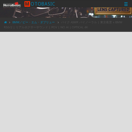
M
O
T
O
B
A
S
I
C
BMW／ビー・エム・ダブリュー
バイク ASMR バイノーラル | 東京夜景 x BMW
R50/2 | リアルボクサーサウンド | POV | NO AI | OPTICAL 4K