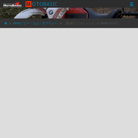
M
O
T
O
B
A
S
I
C
BMW／ビー・エム・ダブリュー
【動画インプレッション】BMW R50/2