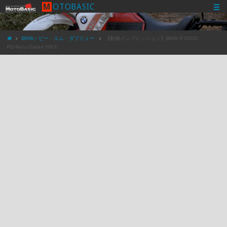
M
O
T
O
B
A
S
I
C
BMW／ビー・エム・ダブリュー
【動画インプレッション】BMW R100GS
PD/Paris-Dakar(1993)