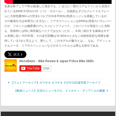
生産が終了して17年が経過した現在でも、いまだに一部のコアなファンから支持さ
れているBMW R100GS PD（パリ・ダカール）。伝統的なダブルクレードルフレー
ムに大排気量980ccの空冷2バルブOHV水平対向2気筒エンジンを搭載しているが、
その最高出力は60馬力にすぎない。リアサスペンションはBMWお得意のパラレバー
だが、フロントは極普通のテレスコピックフォーク。このバイクが現役だった当時
も、技術的には特に高性能なバイクではなかったが…。今回ご紹介する個体はモデ
ル末期に近い1933年型。その走行距離は18,500kmと少なく比較的良好な状態を維
持している1台と言えよう。果たして、このモデルの魅力とは…。なお、アディショ
ナルメータ、リアサスペンションなどがオリジナルとは異なる部分である。
【フォトアーカイブ】カワサキ カワサキ Z1(1972)広報写真アーカイブ
【動画ニュース】注目のニューモデル、ドゥカティ・ディアベルの概要