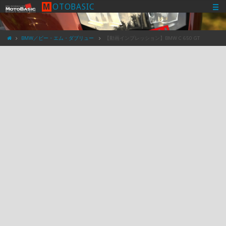
M
O
T
O
B
A
S
I
C
BMW／ビー・エム・ダブリュー
【動画インプレッション】BMW C 650 GT