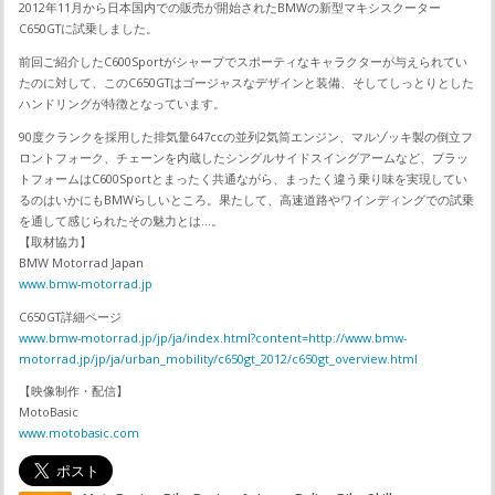
2012年11月から日本国内での販売が開始されたBMWの新型マキシスクーター
C650GTに試乗しました。
前回ご紹介したC600Sportがシャープでスポーティなキャラクターが与えられてい
たのに対して、このC650GTはゴージャスなデザインと装備、そしてしっとりとした
ハンドリングが特徴となっています。
90度クランクを採用した排気量647ccの並列2気筒エンジン、マルゾッキ製の倒立フ
ロントフォーク、チェーンを内蔵したシングルサイドスイングアームなど、プラッ
トフォームはC600Sportとまったく共通ながら、まったく違う乗り味を実現してい
るのはいかにもBMWらしいところ。果たして、高速道路やワインディングでの試乗
を通して感じられたその魅力とは…。
【取材協力】
BMW Motorrad Japan
www.bmw-motorrad.jp
C650GT詳細ページ
www.bmw-motorrad.jp/jp/ja/index.html?content=http://www.bmw-
motorrad.jp/jp/ja/urban_mobility/c650gt_2012/c650gt_overview.html
【映像制作・配信】
MotoBasic
www.motobasic.com