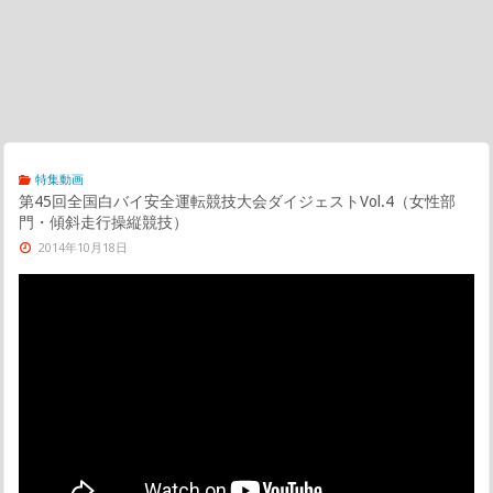
特集動画
第45回全国白バイ安全運転競技大会ダイジェストVol.4（女性部
門・傾斜走行操縦競技）
2014年10月18日