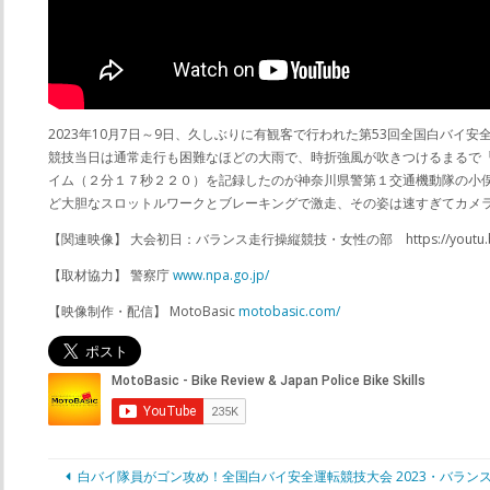
2023年10月7日～9日、久しぶりに有観客で行われた第53回全国白バ
競技当日は通常走行も困難なほどの大雨で、時折強風が吹きつけるまるで
イム（２分１７秒２２０）を記録したのが神奈川県警第１交通機動隊の小俣あ
ど大胆なスロットルワークとブレーキングで激走、その姿は速すぎてカメ
【関連映像】 大会初日：バランス走行操縦競技・女性の部 https://youtu.be/9
【取材協力】 警察庁
www.npa.go.jp/
【映像制作・配信】 MotoBasic
motobasic.com/
白バイ隊員がゴン攻め！全国白バイ安全運転競技大会 2023・バラン