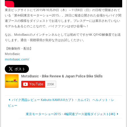
東京ビッグサイトにて2015年10月29日（木）～11月8日（日）の日程で開催されて
いる「第44回東京モーターショー2015」。28日に報道公開された会場からバイク関
連ブースの模様をダイジェストでお送りします。プレスデーには展示されていない
モデルもあるとのことなので、バイクファンはぜひ会場へ！
なお、MotoBasicのメインチャンネルとしては初めてですが4K QFHD解像度でお送
りします。通信・視聴環境が良好な方はお試しください。
【映像制作・配信】
MotoBasic
motobasic.com/
バイク用品レビュー Kabuto KAMUI-IIカブト・カムイ2） ヘルメット・レ
ビュー
東京モーターショー2015・4輪関連ブース速報ダイジェスト[4K]