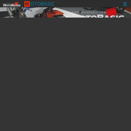
M
O
T
O
B
A
S
I
C