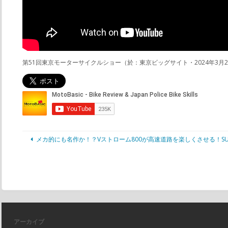
第51回東京モーターサイクルショー（於：東京ビッグサイト・2024年3月
メカ的にも名作か！？Vストローム800が高速道路を楽しくさせる！SUZUKI V-ST
アーカイブ