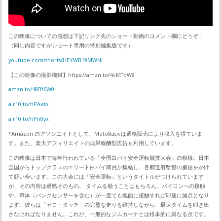
この映像についての感想は下記リンク先のショート動画のコメント欄にどうぞ！
（同じ内容ですがショート専用の特別編集版です）
youtube.com/shorts/HEYWB19MWNI
【この映像の撮影機材】https://amzn.to/4cMTdW8
amzn.to/48Bf6W0
a.r10.to/hPAetx
a.r10.to/hPn0yx
*Amazon のアソシエイトとして、MotoBasicは適格販売により収入を得ていま
す。また、楽天アフィリエイトの成果報酬型広告も利用しています。
この映像は日本で毎年行われている「全国白バイ安全運転競技大会」の模様。日本
全国からトップクラスのエリート白バイ隊員が集結し、各都道府県警の威信をかけ
て競い合います。この大会には「安全運転」というタイトルがつけられています
が、その内容は過酷そのもの。 タイムを競うことはもちろん、パイロンへの接触
や、車体（バンクセンサーを含む）が一度でも地面に接触すれば即座に減点となり
ます。彼らは「ゼロ・タッチ」の完璧な走りを維持しながら、最速タイムを叩き出
さなければなりません。これが、一般的なジムカーナとは根本的に異なる点です。