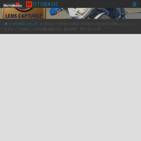
M
O
T
O
B
A
S
I
C
HONDA／ホンダ
女性白バイ隊員の大勝負！HONDA CB1300Pを掌握してリベンジ
なるか！？全国白バイ安全運転競技大会・愛知県警・実写 NO AI 4K