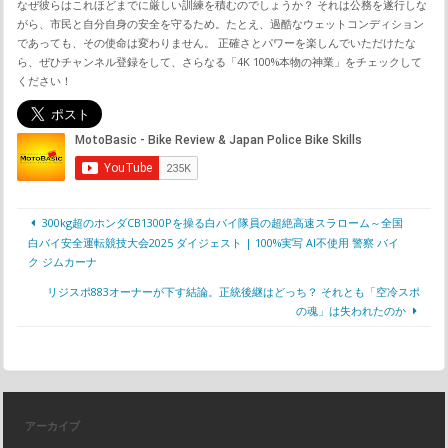
なぜ彼らはこれほどまでに厳しい訓練を積むのでしょうか？ それは公務を遂行しな
がら、市民と自分自身の安全を守るため。たとえ、過酷なウェットコンディション
であっても、その使命は変わりません。 正確さとパワーを楽しんでいただけたな
ら、ぜひチャンネル登録をして、さらなる「4K 100%本物の神業」をチェックして
ください！
300kg超のホンダCB1300Pを操る白バイ隊員の超絶高速スラローム～全国
白バイ安全運転競技大会2025 ダイジェスト | 100%実写 AI不使用 警察 バイ
ク ジムカーナ
リジスポ883オーナーが下す結論。正統後継はどっち？ それとも「空冷スポ
の魂」は失われたのか
アーカイブ