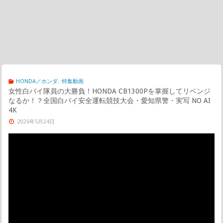
HONDA／ホンダ
,
特集動画
女性白バイ隊員の大勝負！HONDA CB1300Pを掌握してリベンジ
なるか！？全国白バイ安全運転競技大会・愛知県警・実写 NO AI
4K
2026年5月24日