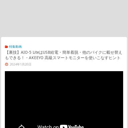
特集動画
【裏技】AIO-5 LiteはUSB給電・簡単着脱・他のバイクに載せ替え
もできる！・AKEEYO 高級スマートモニターを使いこなすヒント
2024年1月20日