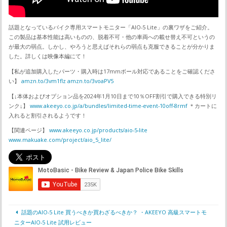
話題となっているバイク専用スマートモニター「AIO-5 Lite」の裏ワザをご紹介。
この製品は基本性能は高いものの、脱着不可・他の車両への載せ替え不可というの
が最大の弱点。しかし、やろうと思えばそれらの弱点も克服できることが分かりま
した。詳しくは映像本編にて！
【私が追加購入したパーツ・購入時は17mmボール対応であることをご確認くださ
い】
amzn.to/3vm1flz
amzn.to/3voaPV5
【↓本体およびオプション品を2024年1月10日まで10％OFF割引で購入できる特別リ
ンク↓】
www.akeeyo.co.jp/a/bundles/limited-time-event-10off-8rmf
＊カートに
入れると割引されるようです！
【関連ページ】
www.akeeyo.co.jp/products/aio-5-lite
www.makuake.com/project/aio_5_lite/
話題のAIO-5 Lite 買うべきか買わざるべきか？ ・AKEEYO 高級スマートモ
ニターAIO-5 Lite 試用レビュー