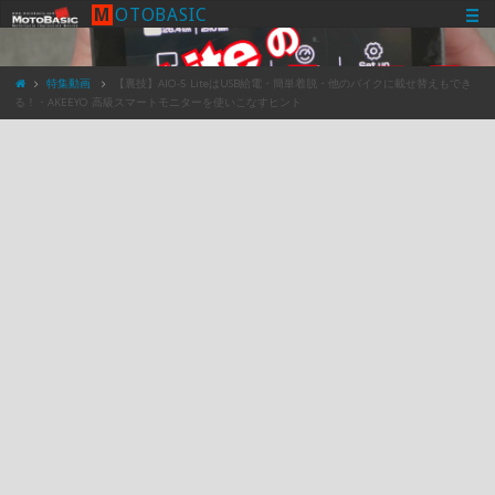
M
O
T
O
B
A
S
I
C
特集動画
【裏技】AIO-5 LiteはUSB給電・簡単着脱・他のバイクに載せ替えもでき
る！・AKEEYO 高級スマートモニターを使いこなすヒント