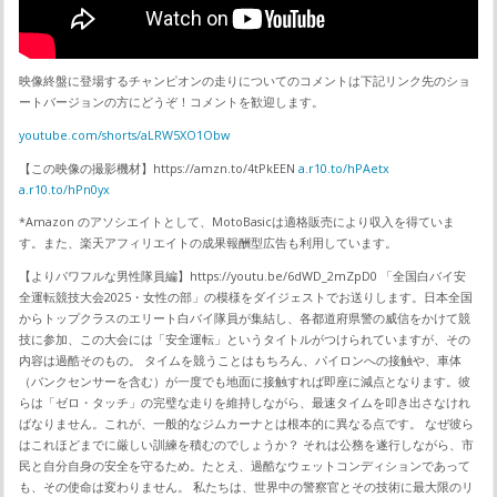
映像終盤に登場するチャンピオンの走りについてのコメントは下記リンク先のショ
ートバージョンの方にどうぞ！コメントを歓迎します。
youtube.com/shorts/aLRW5XO1Obw
【この映像の撮影機材】https://amzn.to/4tPkEEN
a.r10.to/hPAetx
a.r10.to/hPn0yx
*Amazon のアソシエイトとして、MotoBasicは適格販売により収入を得ていま
す。また、楽天アフィリエイトの成果報酬型広告も利用しています。
【よりパワフルな男性隊員編】https://youtu.be/6dWD_2mZpD0 「全国白バイ安
全運転競技大会2025・女性の部」の模様をダイジェストでお送りします。日本全国
からトップクラスのエリート白バイ隊員が集結し、各都道府県警の威信をかけて競
技に参加、この大会には「安全運転」というタイトルがつけられていますが、その
内容は過酷そのもの。 タイムを競うことはもちろん、パイロンへの接触や、車体
（バンクセンサーを含む）が一度でも地面に接触すれば即座に減点となります。彼
らは「ゼロ・タッチ」の完璧な走りを維持しながら、最速タイムを叩き出さなけれ
ばなりません。これが、一般的なジムカーナとは根本的に異なる点です。 なぜ彼ら
はこれほどまでに厳しい訓練を積むのでしょうか？ それは公務を遂行しながら、市
民と自分自身の安全を守るため。たとえ、過酷なウェットコンディションであって
も、その使命は変わりません。 私たちは、世界中の警察官とその技術に最大限のリ