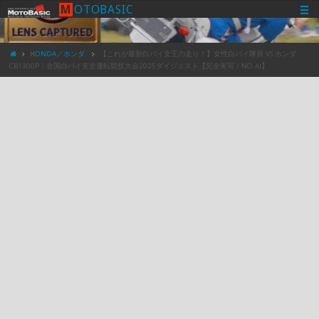
M
O
T
O
B
A
S
I
C
HONDA／ホンダ
【これが最新白バイ女王の走り！】女性白バイ隊員 VS ホンダ
CB1300P｜全国白バイ安全運転競技大会2025ダイジェスト【完全実写 / NO AI】