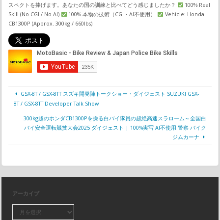
スペクトを捧げます。あなたの国の訓練と比べてどう感じましたか？
100% Real
Skill (No CGI / No AI)
100% 本物の技術（CGI・AI不使用）
Vehicle: Honda
CB1300P (Approx. 300kg / 660lbs)
GSX-8T / GSX-8TT スズキ開発陣トークショー・ダイジェスト SUZUKI GSX-
8T / GSX-8TT Developer Talk Show
300kg超のホンダCB1300Pを操る白バイ隊員の超絶高速スラローム～全国白
バイ安全運転競技大会2025 ダイジェスト | 100%実写 AI不使用 警察 バイク
ジムカーナ
アーカイブ