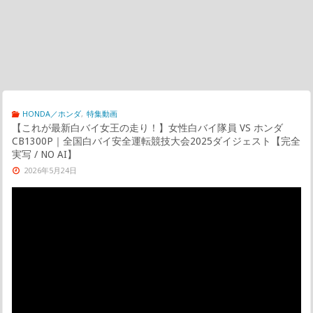
HONDA／ホンダ
,
特集動画
【これが最新白バイ女王の走り！】女性白バイ隊員 VS ホンダ
CB1300P｜全国白バイ安全運転競技大会2025ダイジェスト【完全
実写 / NO AI】
2026年5月24日