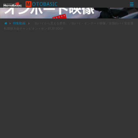
M
O
T
O
B
A
S
I
C
特集動画
「白バイから見える景色」／白バイ・オンボード映像／全国白バイ安全運
転競技大会チャンピオン＋ホンダCB1300P