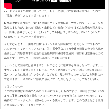
ハードディスクの奥深く眠っていた、ちょっと珍しい映像素材が見つかったので
【蔵出し映像】としてお送りします！
MotoBasicでは今年も「第44回全国白バイ安全運転競技大会」のダイジェストをお
送りしましたが、あれだけ激しく走行している白バイからはどんな景色が見えるの
か…興味はありませんか？ ということで今回お送りするのは、白バイ（ホンダ
CB1300P）のオンボード映像です。
そしてなんと！！ 実際の競技（バランス走行操縦競技）と同じレイアウトのコー
スを走行してくださっているのは、第41回全国白バイ安全運転競技大会で個人総合
優勝した千葉県警察本部交通部交通機動隊訓練指導係所属・笹野裕也巡査長なので
あります！（オンボード映像部分のみ *2010年に撮影）
ということで短編ではありますが、レアなうえに超豪華な内容となっています。上
半身でフロント荷重をコントロール、小さく２回Uターンする分部では発進直前に
逆ハン、さらに繊細な半クラッチ…などなど、短い時間のなかに見どころ満載なの
であります！ 全国白バイ隊員の頂点に立った走りをじっくりとご覧ください。
とはいうものの…
この映像素材は別企画のために2010年に撮影したものですが、当時はまだGoProの
ように手軽にHD映像を撮影できるオンボードカメラが存在しなかったために、SD
画質のソニー・まめカム（懐かしぃ～）を使用しています。なので残念ながら画質
が相当悪いです。ご了承ください。