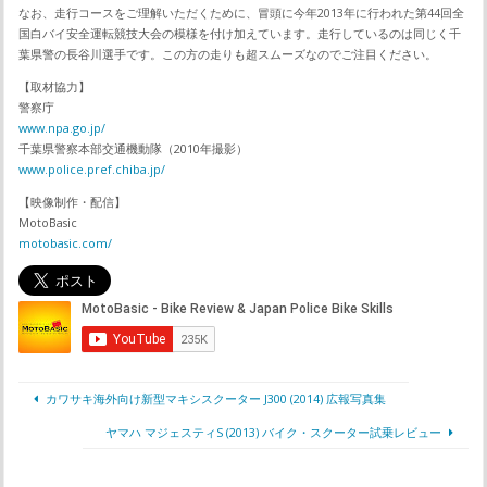
なお、走行コースをご理解いただくために、冒頭に今年2013年に行われた第44回全
国白バイ安全運転競技大会の模様を付け加えています。走行しているのは同じく千
葉県警の長谷川選手です。この方の走りも超スムーズなのでご注目ください。
【取材協力】
警察庁
www.npa.go.jp/
千葉県警察本部交通機動隊（2010年撮影）
www.police.pref.chiba.jp/
【映像制作・配信】
MotoBasic
motobasic.com/
カワサキ海外向け新型マキシスクーター J300 (2014) 広報写真集
ヤマハ マジェスティS (2013) バイク・スクーター試乗レビュー